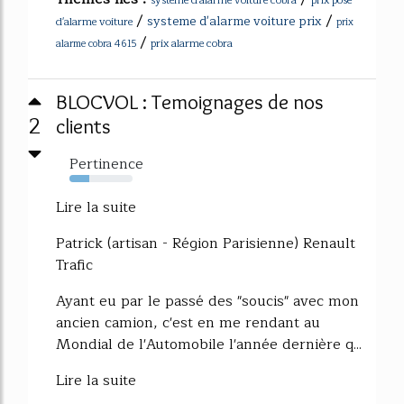
systeme d'alarme voiture cobra
prix pose
/
/
systeme d'alarme voiture prix
d'alarme voiture
prix
/
prix alarme cobra
alarme cobra 4615
BLOCVOL : Temoignages de nos
2
clients
Pertinence
31%
Lire la suite
Patrick (artisan - Région Parisienne) Renault
Trafic
Ayant eu par le passé des "soucis" avec mon
ancien camion, c'est en me rendant au
Mondial de l'Automobile l'année dernière q...
Lire la suite