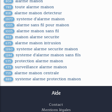
alarme maison
804
toute alarme maison
783
alarme maison detecteur
818
systeme d'alarme maison
1977
alarme sans fil pour maison
1005
alarme maison sans fil
1005
maison alarme securite
863
alarme maison intrusion
675
systeme alarme securite maison
1260
systeme d'alarme maison sans fils
1244
protection alarme maison
575
surveillance alarme maison
479
alarme maison centrale
719
systeme alarme protection maison
889
Aide
Contact
Mentions légales