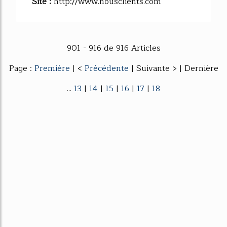
Site :
http://www.nousclients.com
901 - 916 de 916 Articles
Page :
Première
| <
Précédente
| Suivante > | Dernière
...
13
|
14
|
15
|
16
|
17
|
18