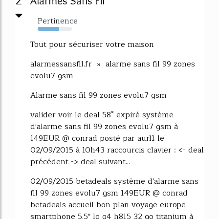
2
Alarmes Sans Fil
Pertinence
63%
Tout pour sécuriser votre maison
alarmessansfil.fr » alarme sans fil 99 zones
evolu7 gsm
Alarme sans fil 99 zones evolu7 gsm
valider voir le deal 58° expiré système
d'alarme sans fil 99 zones evolu7 gsm à
149EUR @ conrad posté par aurl1 le
02/09/2015 à 10h43 raccourcis clavier : <- deal
précédent -> deal suivant...
02/09/2015 betadeals système d'alarme sans
fil 99 zones evolu7 gsm 149EUR @ conrad
betadeals accueil bon plan voyage europe
smartphone 5.5" lg g4 h815 32 go titanium à