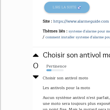
LIRE LA SUITE
Site :
https://www.alarmeguide.com
Thèmes liés :
systeme d'alarme pour m
/
comment installer systeme d'alarme pou
Choisir son antivol 
0
Pertinence
28%
Choisir son antivol moto
Les antivols pour la moto
Aucun système antivol n'est parfait, 
une moto sera toujours plus exposée
un point fixe. Mais le motard sera t