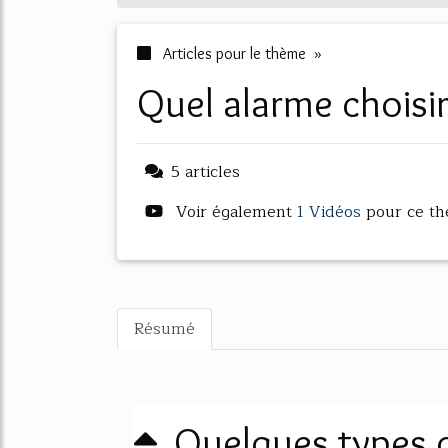
Articles pour le thème »
quel alarme chois
5 articles
Voir également
1 Vidéos
pour ce t
Résumé
Quelques types d