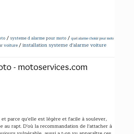
/
/
oto
systeme d alarme pour moto
quel alarme choisir pour moto
/
installation systeme d'alarme voiture
r voiture
moto - motoservices.com
et parce qu'elle est légère et facile à soulever,
 au rapt. D'où la recommandation de l'attacher à
oujours vulnérable, aussi a t-on vu apparaître ces