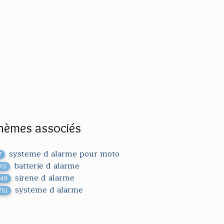
hèmes associés
systeme d alarme pour moto
7
batterie d alarme
70
sirene d alarme
549
systeme d alarme
751