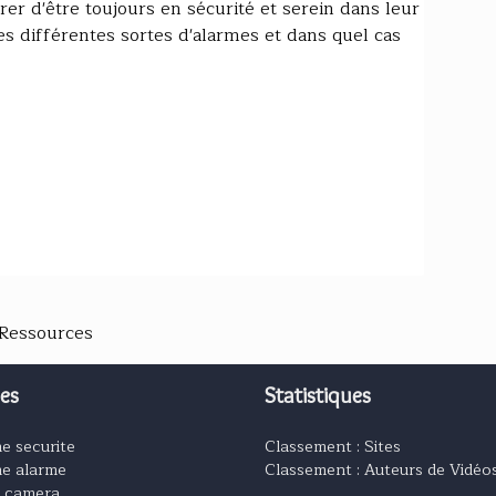
r d'être toujours en sécurité et serein dans leur
es différentes sortes d'alarmes et dans quel cas
 Ressources
es
Statistiques
e securite
Classement : Sites
e alarme
Classement : Auteurs de Vidéo
e camera