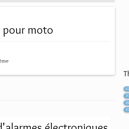
ir pour moto
hème
T
5
7
1
3
'alarmes électroniques