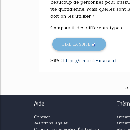
beaucoup de personnes pour s'assure
vie quotidienne. Mais quelles sont l
doit-on les utiliser ?
Comparatif des différents types...
LIRE LA SUITE
Site :
https://securite-maison.fr
5
Aide
Thèm
Contact
system
Mentions légales
system
Conditions générales d'utilisation
alarm