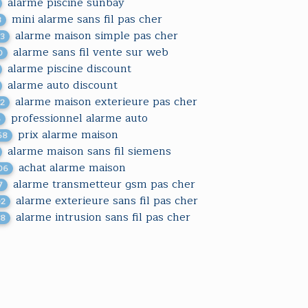
alarme piscine sunbay
mini alarme sans fil pas cher
3
alarme maison simple pas cher
43
alarme sans fil vente sur web
0
alarme piscine discount
alarme auto discount
alarme maison exterieure pas cher
32
professionnel alarme auto
6
prix alarme maison
68
alarme maison sans fil siemens
achat alarme maison
06
alarme transmetteur gsm pas cher
7
alarme exterieure sans fil pas cher
02
alarme intrusion sans fil pas cher
38