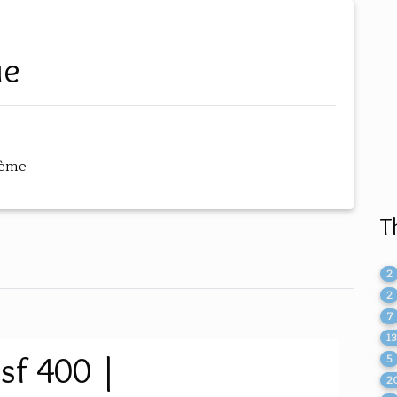
ue
hème
T
2
2
7
1
sf 400 |
5
2