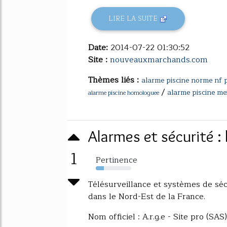
LIRE LA SUITE
Date:
2014-07-22 01:30:52
Site :
nouveauxmarchands.com
Thèmes liés :
alarme piscine norme nf 
/
alarme piscine mei
alarme piscine homologuee
Alarmes et sécurité : 
1
Pertinence
23%
Télésurveillance et systèmes de séc
dans le Nord-Est de la France.
Nom officiel : A.r.g.e - Site pro (SAS