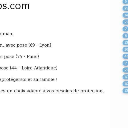
bs.com
6
2
1
2
7
human.
8
1
, avec pose (69 - Lyon)
1
 pose (75 - Paris)
4
7
se (44 - Loire Atlantique)
2
6
protégersoi et sa famille !
1
es un choix adapté à vos besoins de protection,
1