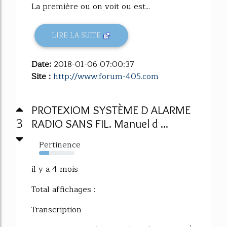
La première ou on voit ou est...
LIRE LA SUITE
Date:
2018-01-06 07:00:37
Site :
http://www.forum-405.com
PROTEXIOM SYSTÈME D ALARME
3
RADIO SANS FIL. Manuel d ...
Pertinence
28%
il y a 4 mois
Total affichages :
Transcription