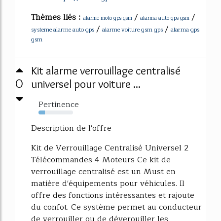
Thèmes liés :
/
/
alarme moto gps gsm
alarma auto gps gsm
/
/
systeme alarme auto gps
alarme voiture gsm gps
alarma gps
gsm
Kit alarme verrouillage centralisé
0
universel pour voiture ...
Pertinence
19%
Description de l'offre
Kit de Verrouillage Centralisé Universel 2
Télécommandes 4 Moteurs Ce kit de
verrouillage centralisé est un Must en
matière d'équipements pour véhicules. Il
offre des fonctions intéressantes et rajoute
du confot. Ce système permet au conducteur
de verrouiller ou de déverouiller les