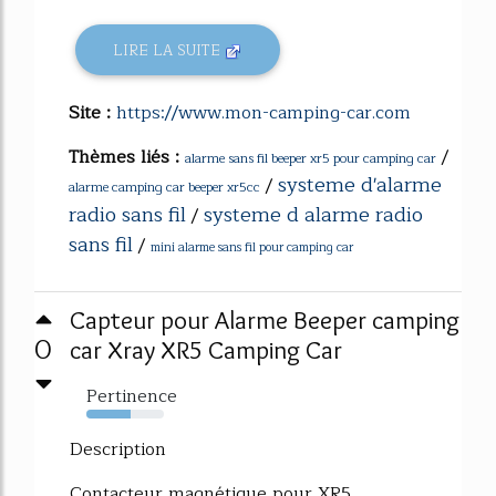
LIRE LA SUITE
Site :
https://www.mon-camping-car.com
Thèmes liés :
/
alarme sans fil beeper xr5 pour camping car
systeme d'alarme
/
alarme camping car beeper xr5cc
radio sans fil
systeme d alarme radio
/
sans fil
/
mini alarme sans fil pour camping car
Capteur pour Alarme Beeper camping
0
car Xray XR5 Camping Car
Pertinence
57%
Description
Contacteur magnétique pour XR5