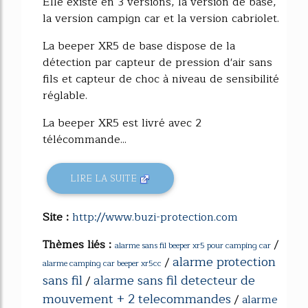
Elle existe en 3 versions, la version de base,
la version campign car et la version cabriolet.
La beeper XR5 de base dispose de la
détection par capteur de pression d'air sans
fils et capteur de choc à niveau de sensibilité
réglable.
La beeper XR5 est livré avec 2
télécommande...
LIRE LA SUITE
Site :
http://www.buzi-protection.com
Thèmes liés :
/
alarme sans fil beeper xr5 pour camping car
alarme protection
/
alarme camping car beeper xr5cc
sans fil
alarme sans fil detecteur de
/
mouvement + 2 telecommandes
/
alarme