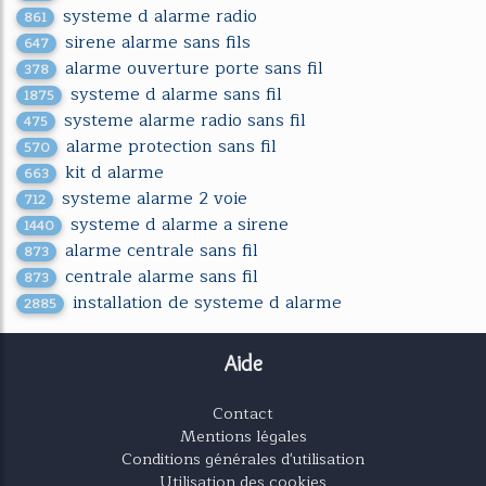
systeme d alarme radio
861
sirene alarme sans fils
647
alarme ouverture porte sans fil
378
systeme d alarme sans fil
1875
systeme alarme radio sans fil
475
alarme protection sans fil
570
kit d alarme
663
systeme alarme 2 voie
712
systeme d alarme a sirene
1440
alarme centrale sans fil
873
centrale alarme sans fil
873
installation de systeme d alarme
2885
Aide
Contact
Mentions légales
Conditions générales d'utilisation
Utilisation des cookies