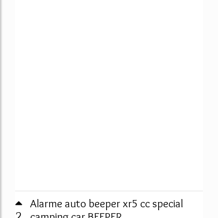
Alarme auto beeper xr5 cc special
2
camping car BEEPER ...