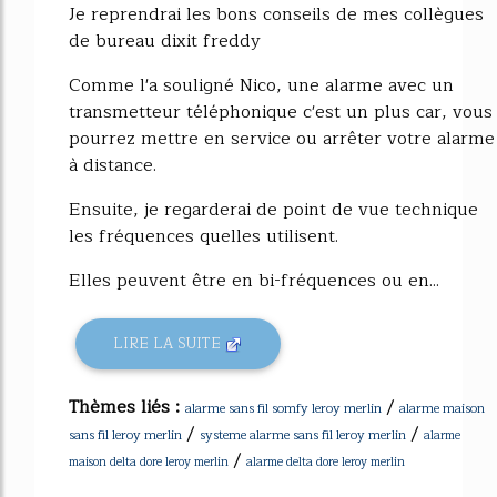
Je reprendrai les bons conseils de mes collègues
de bureau dixit freddy
Comme l'a souligné Nico, une alarme avec un
transmetteur téléphonique c'est un plus car, vous
pourrez mettre en service ou arrêter votre alarme
à distance.
Ensuite, je regarderai de point de vue technique
les fréquences quelles utilisent.
Elles peuvent être en bi-fréquences ou en...
LIRE LA SUITE
Thèmes liés :
/
alarme sans fil somfy leroy merlin
alarme maison
/
/
sans fil leroy merlin
systeme alarme sans fil leroy merlin
alarme
/
maison delta dore leroy merlin
alarme delta dore leroy merlin