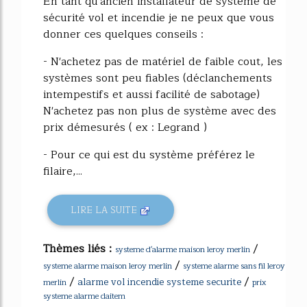
En tant qu'ancien installateur de système de
sécurité vol et incendie je ne peux que vous
donner ces quelques conseils :
- N'achetez pas de matériel de faible cout, les
systèmes sont peu fiables (déclanchements
intempestifs et aussi facilité de sabotage)
N'achetez pas non plus de système avec des
prix démesurés ( ex : Legrand )
- Pour ce qui est du système préférez le
filaire,...
LIRE LA SUITE
Thèmes liés :
/
systeme d'alarme maison leroy merlin
/
systeme alarme maison leroy merlin
systeme alarme sans fil leroy
/
/
alarme vol incendie systeme securite
merlin
prix
systeme alarme daitem