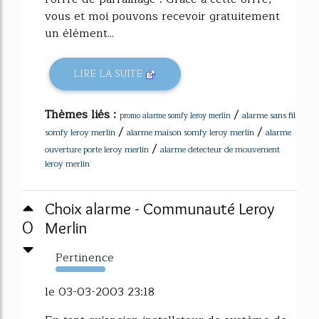
vous et moi pouvons recevoir gratuitement
un élément...
LIRE LA SUITE
Thèmes liés :
/
alarme sans fil
promo alarme somfy leroy merlin
/
/
somfy leroy merlin
alarme maison somfy leroy merlin
alarme
/
ouverture porte leroy merlin
alarme detecteur de mouvement
leroy merlin
Choix alarme - Communauté Leroy
0
Merlin
Pertinence
787%
le 03-03-2003 23:18